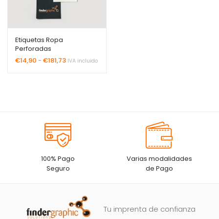
Etiquetas Ropa
Perforadas
Rango
€
14,90
-
€
181,73
IVA incluido
de
precios:
desde
€14,90
hasta
€181,73
100% Pago
Varias modalidades
Seguro
de Pago
Tu imprenta de confianza