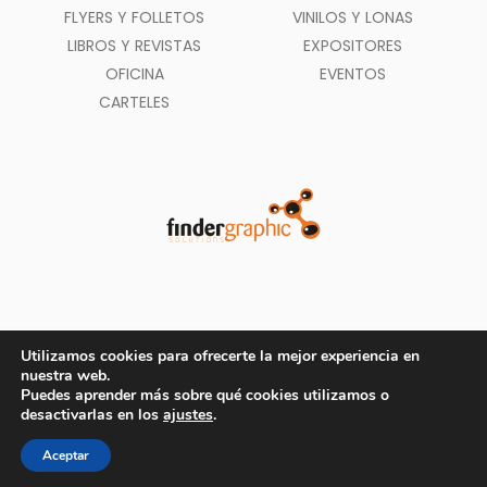
FLYERS Y FOLLETOS
VINILOS Y LONAS
LIBROS Y REVISTAS
EXPOSITORES
OFICINA
EVENTOS
CARTELES
Utilizamos cookies para ofrecerte la mejor experiencia en
nuestra web.
Puedes aprender más sobre qué cookies utilizamos o
Métodos de pago aceptados
desactivarlas en los
ajustes
.
© Copyright 2020
Findergraphic.com
- Todos los Derechos Reservados
Aceptar