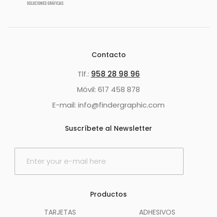
Contacto
Tlf.:
958 28 98 96
Móvil: 617 458 878
E-mail: info@findergraphic.com
Suscríbete al Newsletter
E
m
a
i
l
Productos
*
TARJETAS
ADHESIVOS