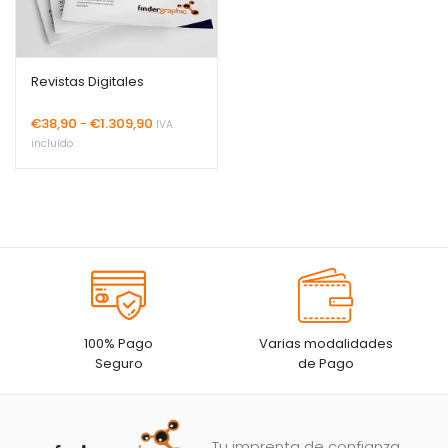
Revistas Digitales
Rango
€
38,90
-
€
1.309,90
IVA
de
incluido
precios:
desde
€38,90
hasta
€1.309,90
100% Pago
Varias modalidades
Seguro
de Pago
Tu imprenta de confianza