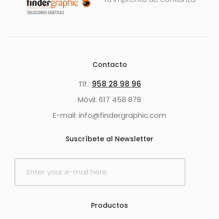
Contacto
Tlf.:
958 28 98 96
Móvil: 617 458 878
E-mail: info@findergraphic.com
Suscríbete al Newsletter
E
m
a
i
l
Productos
*