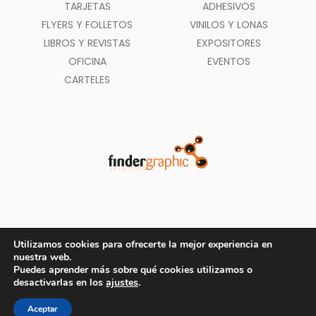
TARJETAS
ADHESIVOS
FLYERS Y FOLLETOS
VINILOS Y LONAS
LIBROS Y REVISTAS
EXPOSITORES
OFICINA
EVENTOS
CARTELES
Utilizamos cookies para ofrecerte la mejor experiencia en
nuestra web.
Puedes aprender más sobre qué cookies utilizamos o
Métodos de pago aceptados
desactivarlas en los
ajustes
.
© Copyright 2020
Findergraphic.com
- Todos los Derechos Reservados
Aceptar