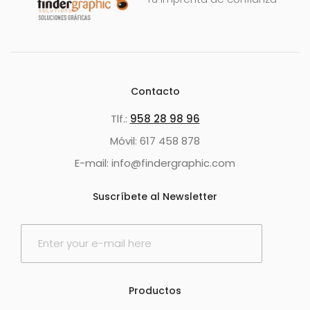
Contacto
Tlf.:
958 28 98 96
Móvil: 617 458 878
E-mail: info@findergraphic.com
Suscríbete al Newsletter
E
m
a
i
l
Productos
*