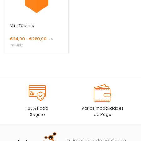
Mini Tótems
Rango
€
34,00
-
€
260,00
IVA
de
incluido
precios:
desde
€34,00
hasta
€260,00
100% Pago
Varias modalidades
Seguro
de Pago
Tu imprenta de confianza