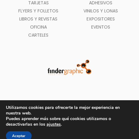
TARJETAS
ADHESIVOS
FLYERS Y FOLLETOS
VINILOS Y LONAS
LIBROS Y REVISTAS
EXPOSITORES
OFICINA
EVENTOS
CARTELES
Utilizamos cookies para ofrecerte la mejor experiencia en
nuestra web.
Puedes aprender más sobre qué cookies utilizamos o
Métodos de pago aceptados
desactivarlas en los
ajustes
.
© Copyright 2020
Findergraphic.com
- Todos los Derechos Reservados
Aceptar