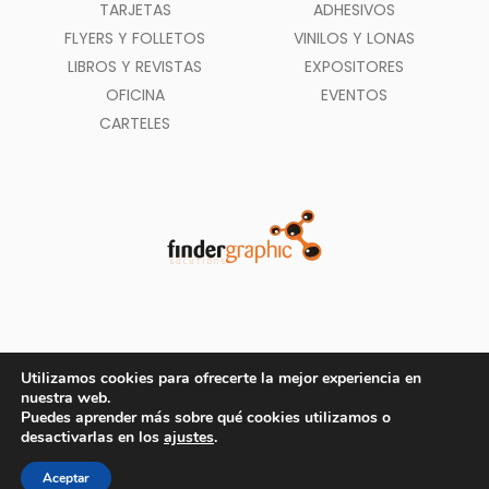
TARJETAS
ADHESIVOS
FLYERS Y FOLLETOS
VINILOS Y LONAS
LIBROS Y REVISTAS
EXPOSITORES
OFICINA
EVENTOS
CARTELES
Utilizamos cookies para ofrecerte la mejor experiencia en
nuestra web.
Puedes aprender más sobre qué cookies utilizamos o
Métodos de pago aceptados
desactivarlas en los
ajustes
.
© Copyright 2020
Findergraphic.com
- Todos los Derechos Reservados
Aceptar