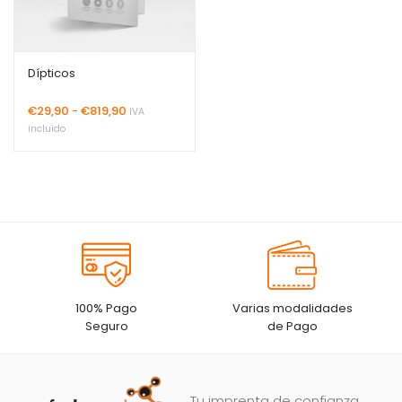
Dípticos
Rango
€
29,90
-
€
819,90
IVA
de
incluido
precios:
desde
€29,90
hasta
€819,90
100% Pago
Varias modalidades
Seguro
de Pago
Tu imprenta de confianza