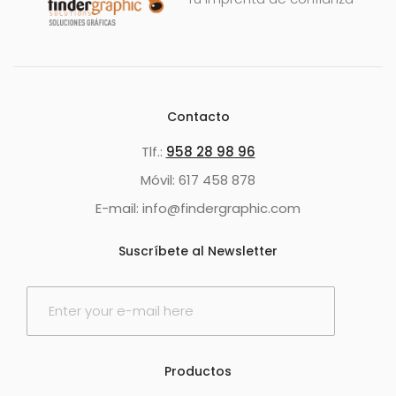
Contacto
Tlf.:
958 28 98 96
Móvil: 617 458 878
E-mail: info@findergraphic.com
Suscríbete al Newsletter
E
m
a
i
l
Productos
*