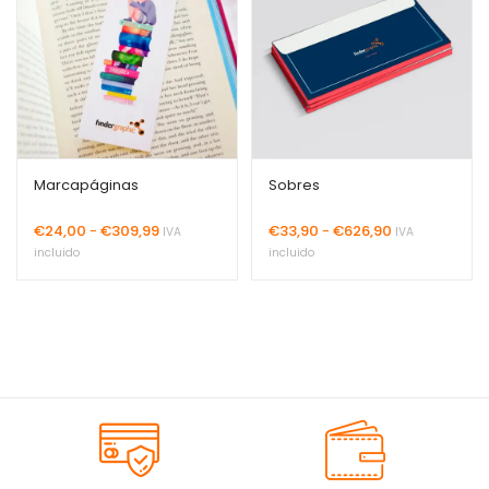
Marcapáginas
Sobres
Rango
Rango
€
24,00
-
€
309,99
€
33,90
-
€
626,90
IVA
IVA
de
de
incluido
incluido
precios:
precios:
desde
desde
€24,00
€33,90
hasta
hasta
€309,99
€626,90