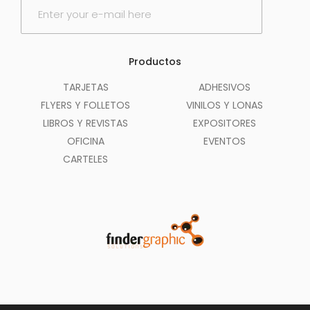
E
m
a
i
l
Productos
*
TARJETAS
ADHESIVOS
FLYERS Y FOLLETOS
VINILOS Y LONAS
LIBROS Y REVISTAS
EXPOSITORES
OFICINA
EVENTOS
CARTELES