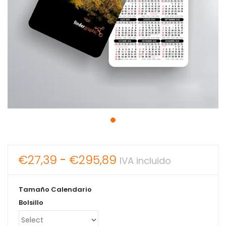
Rango
€
27,39
-
€
295,89
IVA incluido
de
precios:
Tamaño Calendario
desde
Bolsillo
€27,39