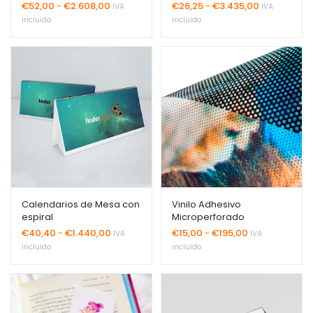
Rango
Rango
€
52,00
-
€
2.608,00
€
26,25
-
€
3.435,00
IVA
IVA
de
de
incluido
incluido
precios:
precios:
desde
desde
€52,00
€26,25
hasta
hasta
€2.608,00
€3.435,00
Calendarios de Mesa con
Vinilo Adhesivo
espiral
Microperforado
Rango
Rango
€
40,40
-
€
1.440,00
€
15,00
-
€
195,00
IVA
IVA
de
de
incluido
incluido
precios:
precios:
desde
desde
€40,40
€15,00
hasta
hasta
€1.440,00
€195,00